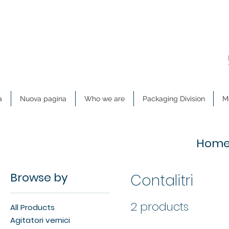
a
Nuova pagina
Who we are
Packaging Division
Me
Hom
Browse by
Contalitri
2 products
All Products
Agitatori vernici