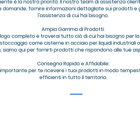
iente è la nostra priorità. Il nostro team di assistenza clie
e domande, fornire informazioni dettagliate sui prodotti e
l'assistenza di cui hai bisogno.
Ampia Gamma di Prodotti:
logo completo e troverai tutto ciò di cui hai bisogno per la 
toccaggio come cisterne in acciaio per liquidi industriali o m
à, siamo qui per fornirti prodotti che rispondono alle tue as
Consegna Rapida e Affidabile:
mportante per te ricevere i tuoi prodotti in modo tempes
efficienti in tutto il territorio.
M
info