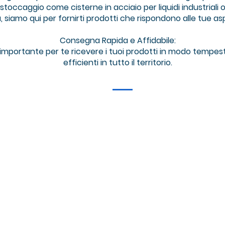
toccaggio come cisterne in acciaio per liquidi industriali o m
à, siamo qui per fornirti prodotti che rispondono alle tue as
Consegna Rapida e Affidabile:
mportante per te ricevere i tuoi prodotti in modo tempes
efficienti in tutto il territorio.
M
info
Via Postumia Ovest, 61, 
© 2021 by Mand