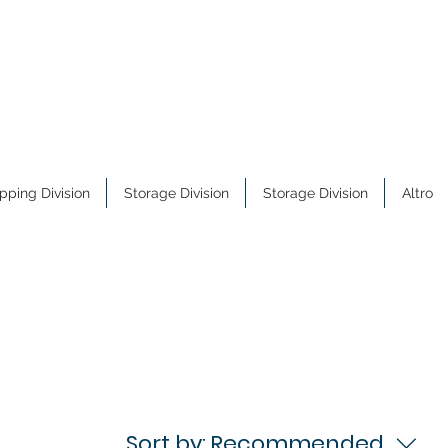
pping Division
Storage Division
Storage Division
Altro
Sort by:
Recommended