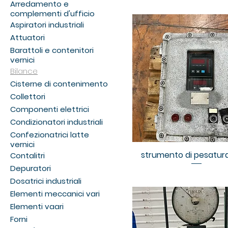
Arredamento e
complementi d'ufficio
Aspiratori industriali
Attuatori
Barattoli e contenitori
vernici
Bilance
Cisterne di contenimento
Collettori
Componenti elettrici
Condizionatori industriali
Confezionatrici latte
vernici
strumento di pesatur
Contalitri
Depuratori
Dosatrici industriali
Elementi meccanici vari
Elementi vaari
Forni