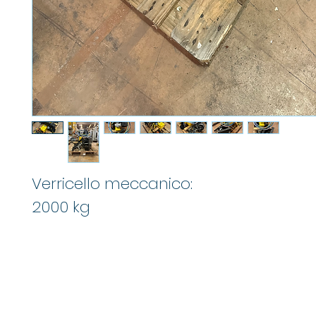
Verricello meccanico:
2000 kg
M
info