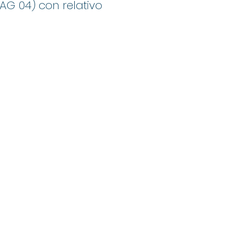
 (AG 04) con relativo
Mand Group
info@mandgroup.com
0422 158 3195
Via Postumia Ovest, 61, 31048 San Biagio di Callalta TV, Italy
Privacy Policy