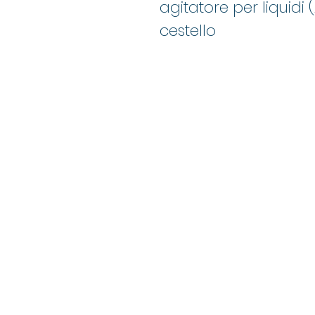
agitatore per liquidi
cestello
© 2021 by Mand
Group