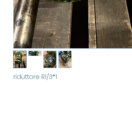
riduttore R1/3*1
M
info