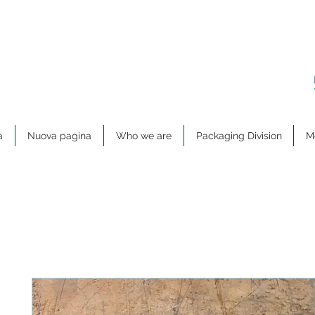
a
Nuova pagina
Who we are
Packaging Division
Me