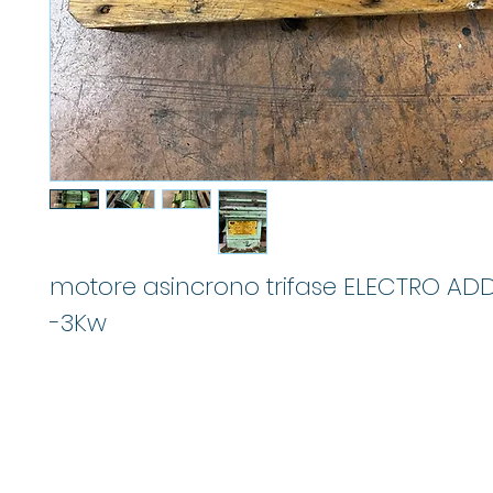
motore asincrono trifase ELECTRO ADD
-3Kw
M
info