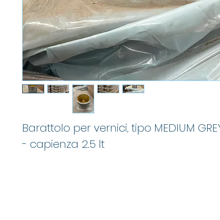
Barattolo per vernici, tipo MEDIUM GRE
- capienza 2.5 lt
M
info