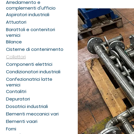
Arredamento e
complementi d'ufficio
Aspiratori industriali
Attuatori
Barattoli e contenitori
vernici
Bilance
Cisterne di contenimento
Collettori
Componenti elettrici
Condizionatori industriali
Confezionatrici latte
vernici
Contalitri
Depuratori
Dosatrici industriali
Elementi meccanici vari
Elementi vaari
Forni