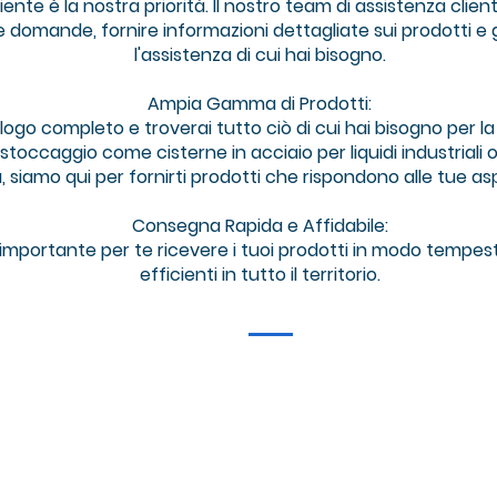
iente è la nostra priorità. Il nostro team di assistenza clie
e domande, fornire informazioni dettagliate sui prodotti e
l'assistenza di cui hai bisogno.
Ampia Gamma di Prodotti:
logo completo e troverai tutto ciò di cui hai bisogno per la 
toccaggio come cisterne in acciaio per liquidi industriali o m
à, siamo qui per fornirti prodotti che rispondono alle tue as
Consegna Rapida e Affidabile:
mportante per te ricevere i tuoi prodotti in modo tempes
efficienti in tutto il territorio.
M
info