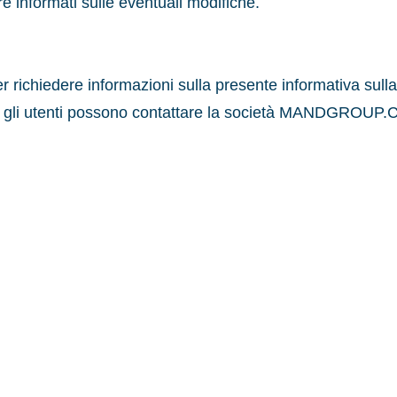
e informati sulle eventuali modifiche.
 per richiedere informazioni sulla presente informativa sull
y, gli utenti possono contattare la società MANDGROUP.COM
Mand Group
info@mandgroup.com
0422 158 3195
Via Postumia Ovest, 61, 31048 San Biagio di Callalta TV, Italy