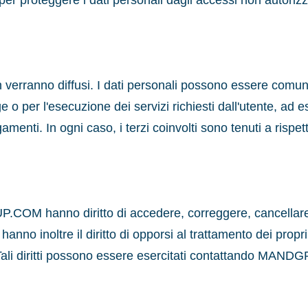
r proteggere i dati personali dagli accessi non autorizzat
on verranno diffusi. I dati personali possono essere comuni
e o per l'esecuzione dei servizi richiesti dall'utente, ad e
menti. In ogni caso, i terzi coinvolti sono tenuti a rispet
.COM hanno diritto di accedere, correggere, cancellare o
 hanno inoltre il diritto di opporsi al trattamento dei propr
ti. Tali diritti possono essere esercitati contattando MAN