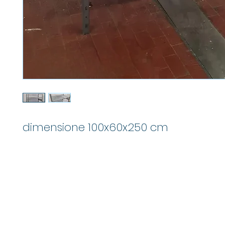
dimensione 100x60x250 cm
M
info