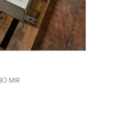
BO MIR
Mand Group
info@mandgroup.com