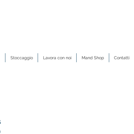
a
Stoccaggio
Lavora con noi
Mand Shop
Contatti
B
9