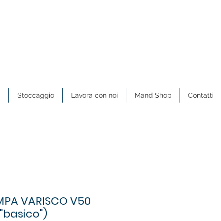
a
Stoccaggio
Lavora con noi
Mand Shop
Contatti
PA VARISCO V50
"basico")