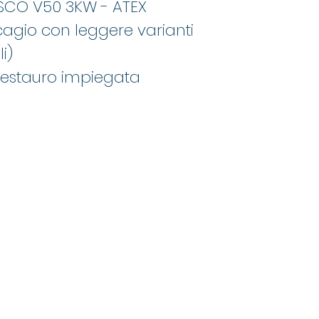
CO V50 3KW - ATEX
cagio con leggere varianti
i)
i restauro impiegata
Mand Group
info@mandgroup.com
0422 158 3195
Via Postumia Ovest, 61, 31048 San Biagio di Callalta TV, Italy
Privacy Policy