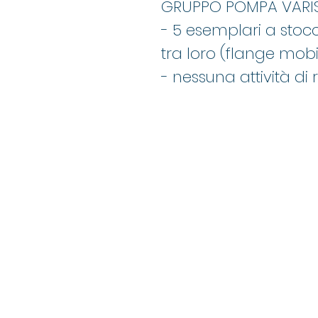
GRUPPO POMPA VARIS
- 5 esemplari a stoc
tra loro (flange mobil
- nessuna attività d
©2021 di Mand Group