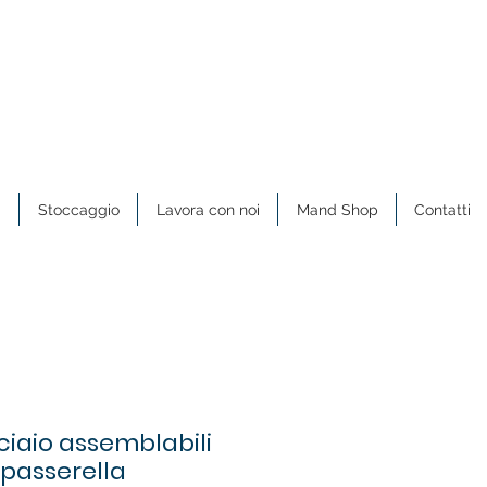
a
Stoccaggio
Lavora con noi
Mand Shop
Contatti
cciaio assemblabili
passerella