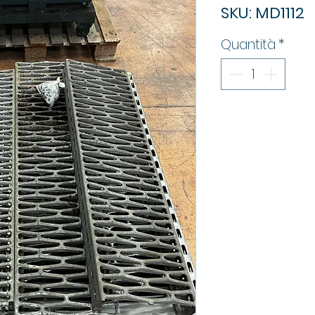
SKU: MD1112
Quantità
*