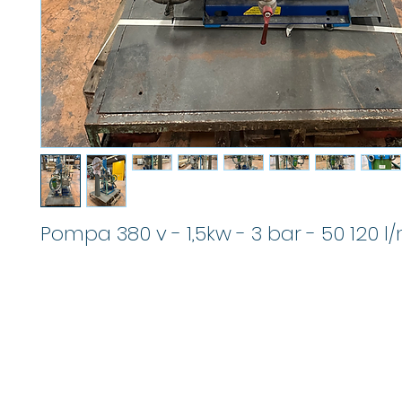
Pompa 380 v - 1,5kw - 3 bar - 50 120 l
info