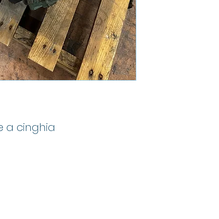
e a cinghia
Groupe
Mand
info@mandgroup.com