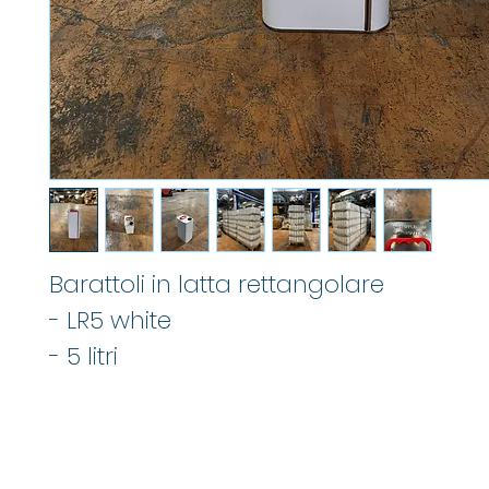
Barattoli in latta rettangolare
- LR5 white
- 5 litri