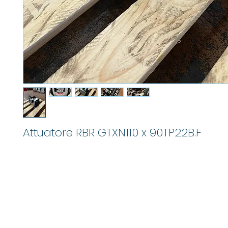
Attuatore RBR GTXN110 x 90TP22B.F
info